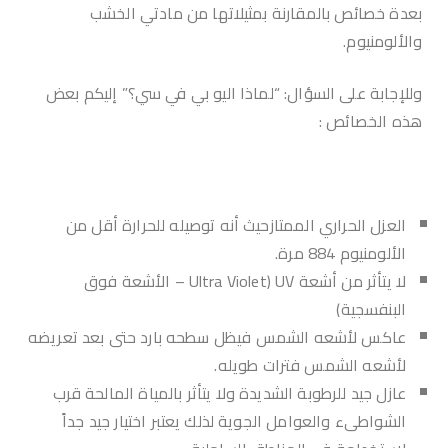
بعدة خصائص بالمقارنة بمثيلاتها من مادتي الخشب
والألومنيوم.
وللإجابة على السؤال: “لماذا اليو بي في سي؟” إليكم بعض
هذه الخصائص :
العزل الحراري الممتازحيث أنه توصيله للحرارة أقل من
الألومنيوم 884 مرة.
لا يتأثر من أشعة UV (Ultra Violet – الأشعة فوق
البنفسجية)
عاكس لأشعه الشمس فيظل سطحه بارد حتى بعد تعريضه
لأشعه الشمس فترات طويله.
عازل جيد للرطوبة الشديدة ولا يتأثر بالمياة المالحة قرب
الشواطىء والعوامل الجوية لذلك يعتبر اختيار جيد جداً