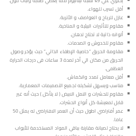
يحتوي علي 9% نسبة تيتانيوم مما يعطي صلابة وثبات للون.
أقل تسرب للهواء.
عازل للرياح و العواصف و الأتربة.
مقاوم للتأثيرات البيئية و المناخية.
ألوانه ذاتية لا تحتاج لدهان.
مقاوم للخدوش و الصدمات.
مقاومة الحريق “خاصية الإطفاء الذاتي” حيث يؤخر وصول
الحريق من مكان الي أخر لمدة 3 ساعات فى درجات الحرارة
العظمى.
أقل معامل تمدد وانكماش.
مناسب ويسهل تشكيله لجميع التصميمات المعمارية.
مقاوم للحشرات و النمل الابيض ( لا يتأكل ) حيث أنه غير
قابل لمعيشة كل أنواع الحشرات.
عمر أفتراضي اطول حيث أن العمر الافتراضى له يمثل 50
عاما.
لا يحتاج لصيانة مقارنة بباقي المواد المستخدمة للأبواب