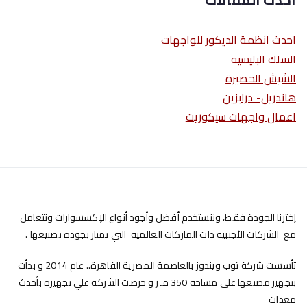
احدث انظمة الديكور للواجهات
السلك البليسيه
الشيش الحصيرة
هاندريل- درابزين
اعمال واجهات سيكوريت
إخترنا الجودة فقط، وننستخدم أفضل وأجود أنواع الإكسسوارات ونتعامل
مع الشركات الأجنبية ذات الماركات العالمية التي تمتاز بجودة تصنيعها .
تأسست شركة توب ويندوز بالعاصمة المصرية القاهرة.. عام 2014 و بدأت
بتجهيز مصنعها على مساحة 350 متر و حرصت الشركة علي تجهيزه بأحدث
معدات