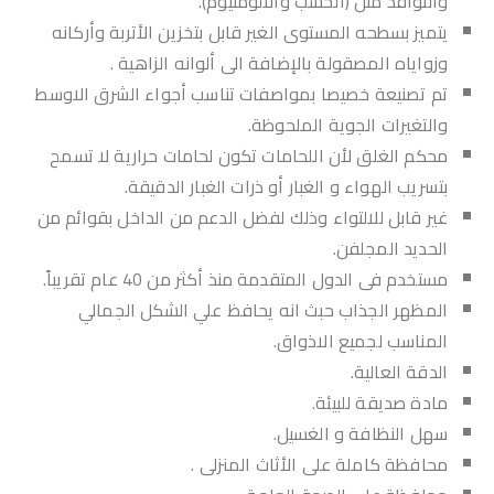
والنوافذ مثل (الخشب والألومنيوم).
يتميز بسطحه المستوى الغير قابل بتخزين الأتربة وأركانه
وزواياه المصقولة بالإضافة الى ألوانه الزاهية .
تم تصنيعة خصيصا بمواصفات تناسب أجواء الشرق الاوسط
والتغيرات الجوية الملحوظة.
محكم الغلق لأن اللحامات تكون لحامات حرارية لا تسمح
بتسريب الهواء و الغبار أو ذرات الغبار الدقيقة.
غير قابل للالتواء وذلك لفضل الدعم من الداخل بقوائم من
الحديد المجلفن.
مستخدم فى الدول المتقدمة منذ أكثر من 40 عام تقريباً.
المظهر الجذاب حبث انه يحافظ علي الشكل الجمالي
المناسب لجميع الاذواق.
الدقة العالية.
مادة صديقة للبيئة.
سهل النظافة و الغسيل.
محافظة كاملة على الأثاث المنزلى .